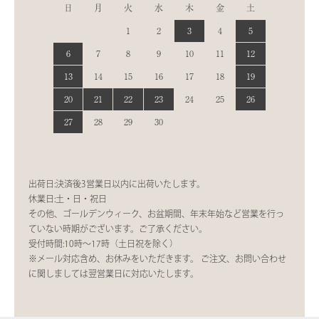
日
月
火
水
木
金
土
1
2
3
4
5
6
7
8
9
10
11
12
13
14
15
16
17
18
19
20
21
22
23
24
25
26
27
28
29
30
出荷日:決済後3営業日以内に出荷いたします。
休業日:土・日・祝日
その他、ゴールデンウィーク、お盆期間、年末年始など営業を行っ
ていない時期がございます。ご了承ください。
受付時間:10時〜17時（土日祝を除く）
※メール対応含め、お休みをいただきます。 ご注文、お問い合わせ
に関しましては翌営業日に対応いたします。