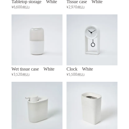
Tabletop storage White
Tissue case White
¥6,600
¥2,970
(税込)
(税込)
Wet tissue case White
Clock White
¥3,520
¥5,500
(税込)
(税込)