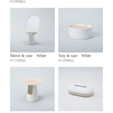
¥3,300
(税込)
Mirror & vase White
Tray & case White
¥7,150
¥5,500
(税込)
(税込)