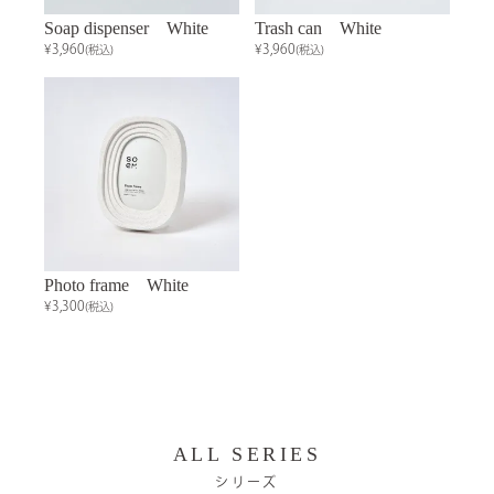
Soap dispenser White
Trash can White
¥3,960
¥3,960
(税込)
(税込)
Photo frame White
¥3,300
(税込)
ALL SERIES
シリーズ