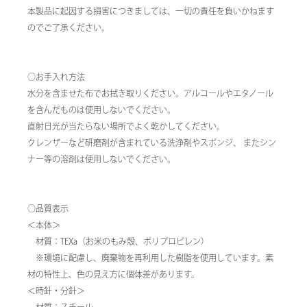
本製品に起因する損害につきましては、一切の責任を負いかねます
のでご了承ください。
○お手入れ方法
水分を含ませた布でお拭き取りください。アルコールやエタノール
を含んだものは使用しないでください。
直射日光が当たらない場所でよく乾かしてください。
クレンザーなど研磨剤が含まれている洗浄剤やスポンジ、 またシン
ナー等の溶剤は使用しないでください。
○品質表示
＜本体＞
材質：TEXa（お米のもみ殻、ポリプロピレン）
※環境に配慮し、廃棄物を再利用した樹脂を使用しています。素
材の特性上、色の見え方に個体差があります。
＜時針・分針＞
材質：スチール