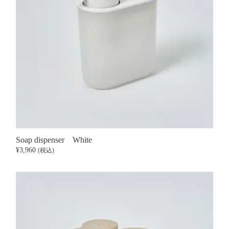
Soap dispenser
White
¥3,960
(税込)